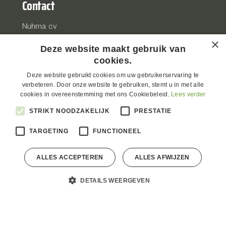
Contact
Nuhma cv
Herkenrodesingel 14
×
Deze website maakt gebruik van
3500 Hasselt
cookies.
info@nuhma.be
Deze website gebruikt cookies om uw gebruikerservaring te
011 49 56 10
verbeteren. Door onze website te gebruiken, stemt u in met alle
cookies in overeenstemming met ons Cookiebeleid.
Lees verder
BTW BE0472.325.068
STRIKT NOODZAKELIJK
PRESTATIE
TARGETING
FUNCTIONEEL
Disclaimer
Privacyverklaring
ALLES ACCEPTEREN
ALLES AFWIJZEN
Volg ons op LinkedIn
DETAILS WEERGEVEN
© 2026 |
powered by