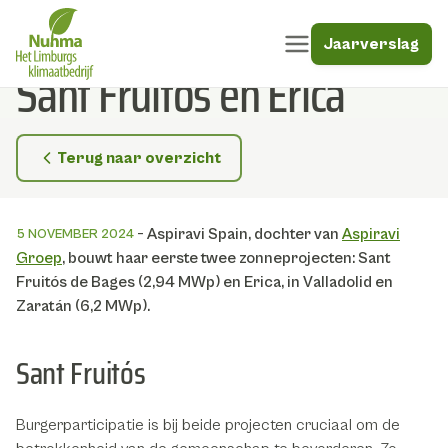
Jaarverslag
Sant Fruitós en Erica
Open menu
Direct naar inhoud
Terug naar overzicht
Aspiravi Spain, dochter van
Aspiravi
5 NOVEMBER 2024
Groep
, bouwt haar eerste twee zonneprojecten: Sant
Fruitós de Bages (2,94 MWp) en Erica, in Valladolid en
Zaratán (6,2 MWp).
Sant Fruitós
Burgerparticipatie is bij beide projecten cruciaal om de