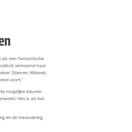
pen
 als een fantastische
mbolisch vernoemd naar
ker, Stiemer, Kikbeek,
end voort.”
alle mogelijke kleuren
verwerkt. Het is als het
ing en de meandering