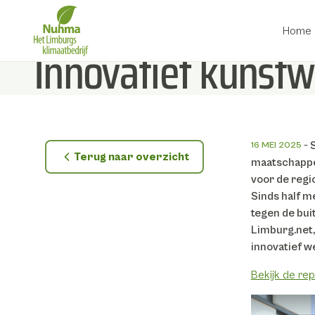
Home
Innovatief kunst
Direct naar inhoud
16 MEI 2025
Terug naar overzicht
maatschappe
voor de regi
Sinds half m
tegen de bui
Limburg.net,
innovatief w
Bekijk de re