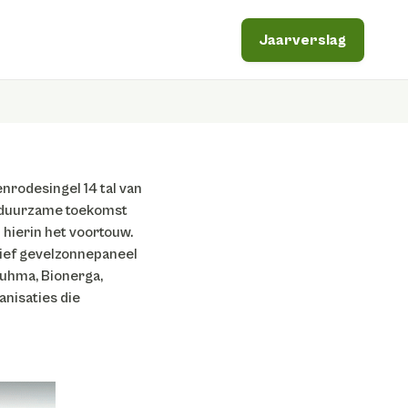
Jaarverslag
enrodesingel 14
tal van
n duurzame toekomst
 hierin het voortouw.
tief gevelzonnepaneel
Nuhma, Bionerga,
anisaties die