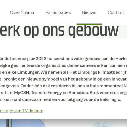
Over Nuhma
Participaties
Nieuws
Contact
werk op ons gebouw
Sinds het voorjaar 2023 huisvest ons witte gebouw aan de Herk
lijke georiënteerde organisaties die er samenwerken aan ee
o en elke Limburger.
Wij nemen als Het Limburgs klimaatbedrijf
ei pronkt een nieuwe symbool van het gebouw in op een innova
tengevels.
Onder één dak resideren bij ons in huis momenteel 
 s-Lim, MyCSN, Transfo.Energy en Rematics.
Stuk voor stuk org
erken rond duurzaamheid en vooruitgang voor de hele regio.
portage van TVLimburg.