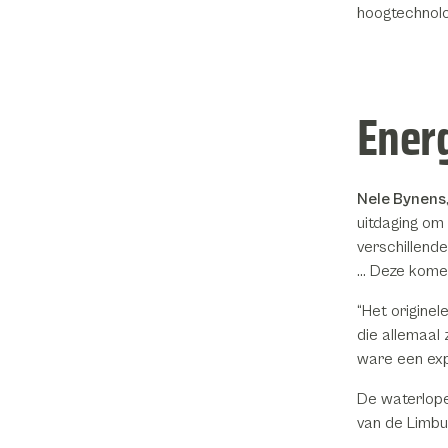
hoogtechnolo
Ener
Nele Bynens
uitdaging om
verschillend
… Deze komen
“Het originel
die allemaal z
ware een expl
De waterlope
van de Limbu