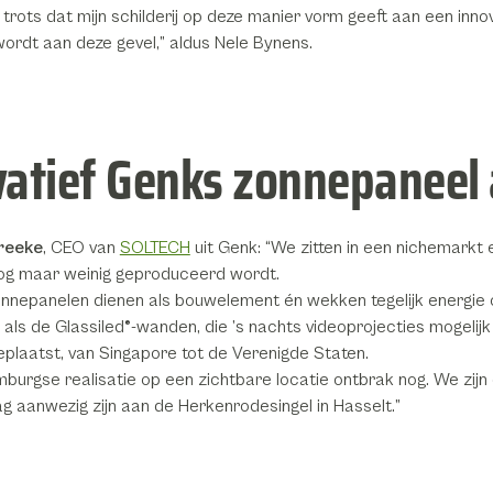
trots dat mijn schilderij op deze manier vorm geeft aan een inno
ordt aan deze gevel,” aldus Nele Bynens.
vatief Genks zonnepaneel 
Kreeke
, CEO van
SOLTECH
uit Genk: “We zitten in een nichemarkt
og maar weinig geproduceerd wordt.
nnepanelen dienen als bouwelement én wekken tegelijk energie 
 als de Glassiled®-wanden, die ’s nachts videoprojecties mogeli
eplaatst, van Singapore tot de Verenigde Staten.
mburgse realisatie op een zichtbare locatie ontbrak nog. We zijn 
g aanwezig zijn aan de Herkenrodesingel in Hasselt.”