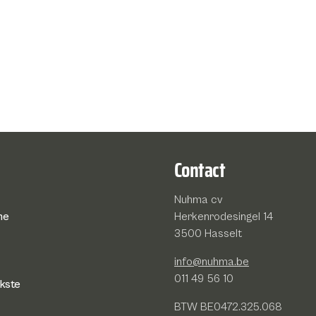
Contact
Nuhma cv
he
Herkenrodesingel 14
3500 Hasselt
info@nuhma.be
011 49 56 10
jkste
BTW BE0472.325.068