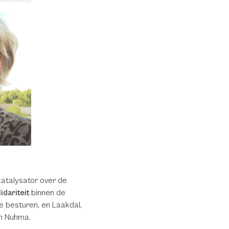
atalysator over de
lidariteit
binnen de
le besturen, en Laakdal,
an Nuhma.