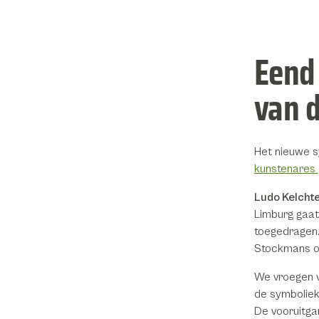
Eend
van 
Het nieuwe s
kunstenares
Ludo Kelcht
Limburg gaat 
toegedragen.
Stockmans o
We vroegen v
de symbolie
De vooruitga