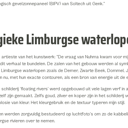
gisch gevelzonnepaneel (BIPV) van Soltech uit Genk.”
gieke Limburgse waterlo
, artieste van het kunstwerk: “De vraag van Nuhma kwam voor mij
 dit verhaal te bundelen. De zalen van het gebouw werden al sy
e Limburgse waterlopen zoals de Demer, Zwarte Beek, Dommel, Je
 nu, met hun exacte contouren, als een bron van energie uit de e
e schilderij ‘floating rivers’ werd opgebouwd uit vele lagen verf in 
elf zijn gemaakt. Zelfs goud, zilver en koper zijn in het schilderij 
osie van kleur. Het kleurgebruik en de textuur typeren mijn stijl.
n werden zorgvuldig bestudeerd op luchtfoto’s om zo de kabbel
rgse rivieren over te nemen.