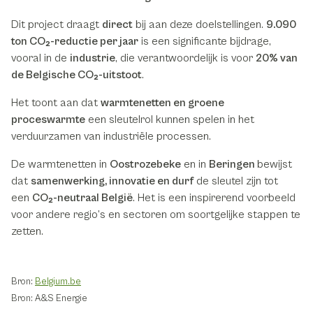
Dit project draagt
direct
bij aan deze doelstellingen.
9.090
ton CO₂-reductie per jaar
is een significante bijdrage,
vooral in de
industrie
, die verantwoordelijk is voor
20% van
de Belgische CO₂-uitstoot
.
Het toont aan dat
warmtenetten en groene
proceswarmte
een sleutelrol kunnen spelen in het
verduurzamen van industriële processen.
De warmtenetten in
Oostrozebeke
en in
Beringen
bewijst
dat
samenwerking, innovatie en durf
de sleutel zijn tot
een
CO₂-neutraal België
. Het is een inspirerend voorbeeld
voor andere regio’s en sectoren om soortgelijke stappen te
zetten.
Bron:
Belgium.be
Bron: A&S Energie