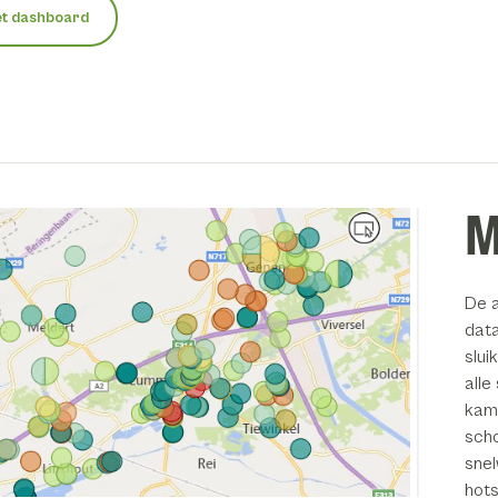
et dashboard
M
De a
data
slui
alle
kam
scho
snel
hots