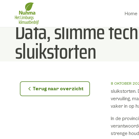
Home
Data, slimme tech
Direct naar inhoud
sluikstorten
8 OKTOBER 20
Terug naar overzicht
sluikstorten.
vervuiling, 
vaker in op 
In de provin
verantwoorde
strenge houdi