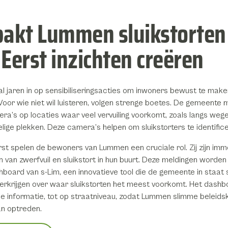
pakt Lummen sluikstorten
Eerst inzichten creëren
l jaren in op sensibiliseringsacties om inwoners bewust te make
 Voor wie niet wil luisteren, volgen strenge boetes. De gemeente
ra’s op locaties waar veel vervuiling voorkomt, zoals langs wege
lige plekken. Deze camera’s helpen om sluikstorters te identific
rst spelen de bewoners van Lummen een cruciale rol. Zij zijn im
n van zwerfvuil en sluikstort in hun buurt. Deze meldingen worden
hboard van s-Lim, een innovatieve tool die de gemeente in staat 
 verkrijgen over waar sluikstorten het meest voorkomt. Het dashb
de informatie, tot op straatniveau, zodat Lummen slimme beleid
an optreden.