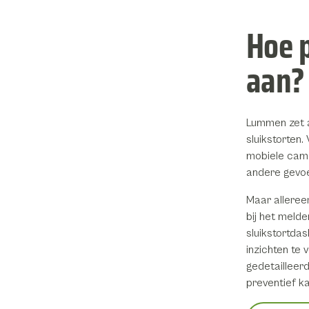
Hoe 
aan? 
Lummen zet a
sluikstorten.
mobiele came
andere gevoe
Maar alleree
bij het melde
sluikstortdas
inzichten te
gedetailleer
preventief k