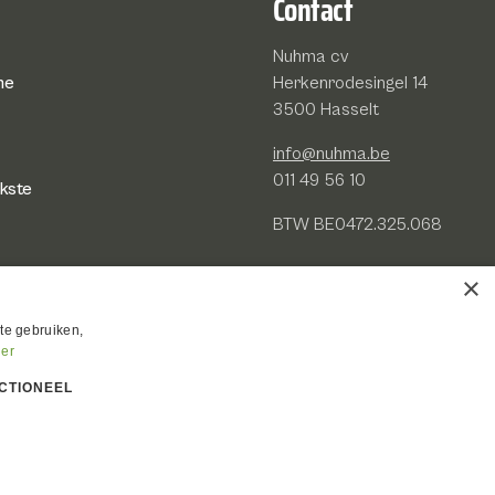
Contact
Nuhma cv
he
Herkenrodesingel 14
3500 Hasselt
info@nuhma.be
011 49 56 10
jkste
BTW BE0472.325.068
×
 kracht
te gebruiken,
der
CTIONEEL