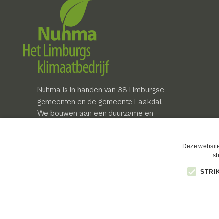
Nuhma is in handen van 38 Limburgse
gemeenten en de gemeente Laakdal.
We bouwen aan een duurzame en
slimme toekomst voor onze provincie
Limburg én voor de gemeenschap in
Deze website
het algemeen.
st
Onze klimaatdoelstelling?
STRI
Limburg CO
-neutraal maken!
2