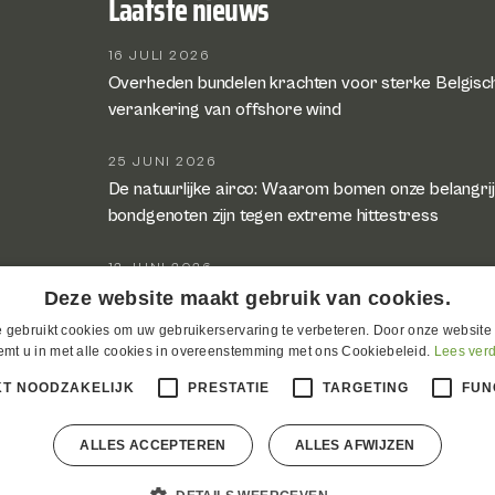
Laatste nieuws
16 JULI 2026
Overheden bundelen krachten voor sterke Belgisc
verankering van offshore wind
25 JUNI 2026
De natuurlijke airco: Waarom bomen onze belangri
bondgenoten zijn tegen extreme hittestress
12 JUNI 2026
Nuhma: 25 jaar groene energie, innovatie en lokale
Deze website maakt gebruik van cookies.
 gebruikt cookies om uw gebruikerservaring te verbeteren. Door onze website 
5 JUNI 2026
emt u in met alle cookies in overeenstemming met ons Cookiebeleid.
Lees ver
Duurzaam rendement in 2025
KT NOODZAKELIJK
PRESTATIE
TARGETING
FUN
ALLES ACCEPTEREN
ALLES AFWIJZEN