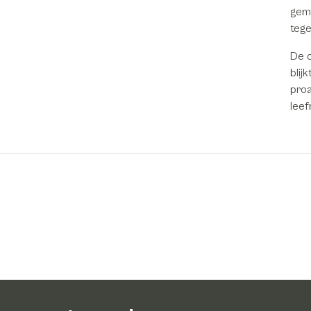
gem
tege
De c
blij
proa
leef